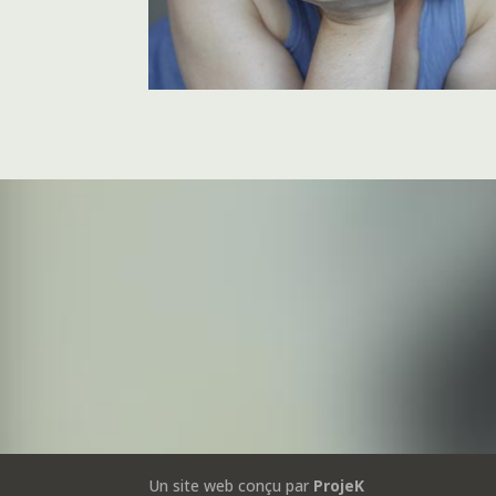
Un site web conçu par
ProjeK